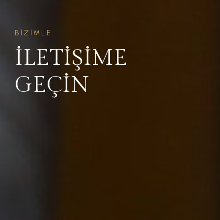
BIZIMLE
ILETIŞIME
GEÇIN