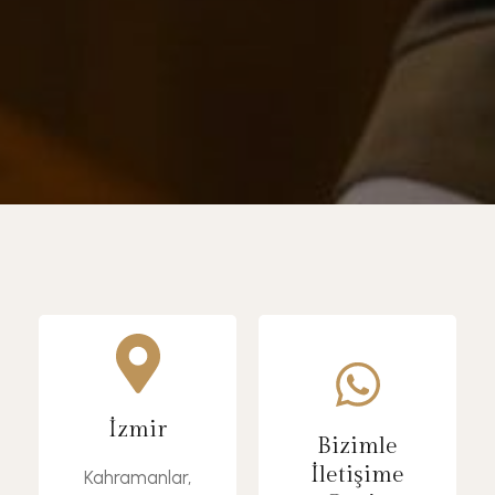
İzmir
Bizimle
Ko
Tel
İletişime
Kahramanlar,
nu
ef