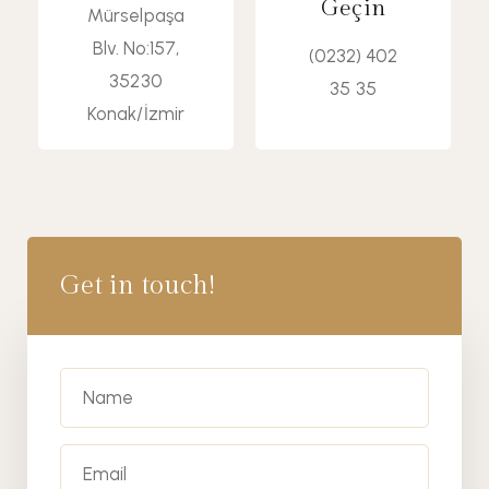
Geçin
Mürselpaşa
m
on
Blv. No:157,
(0232) 402
35230
35 35
Konak/İzmir
Get in touch!