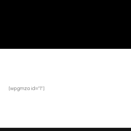
[wpgmza id=”1″]